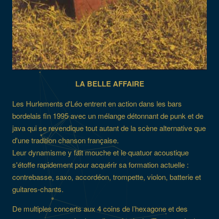
LA BELLE AFFAIRE
Les Hurlements d'Léo entrent en action dans les bars
bordelais fin 1995 avec un mélange détonnant de punk et de
java qui se revendique tout autant de la scène alternative que
d'une tradition chanson française.
Leur dynamisme y fait mouche et le quatuor acoustique
s'étoffe rapidement pour acquérir sa formation actuelle :
contrebasse, saxo, accordéon, trompette, violon, batterie et
guitares-chants.
De multiples concerts aux 4 coins de l’hexagone et des