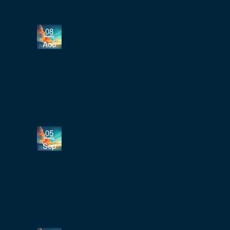
08
Aoû
05
Sep