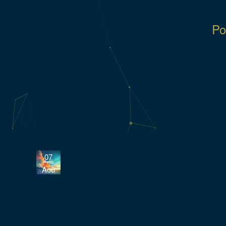
Po
07
Aoû