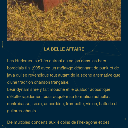
LA BELLE AFFAIRE
Les Hurlements d'Léo entrent en action dans les bars
bordelais fin 1995 avec un mélange détonnant de punk et de
java qui se revendique tout autant de la scène alternative que
d'une tradition chanson française.
Leur dynamisme y fait mouche et le quatuor acoustique
s'étoffe rapidement pour acquérir sa formation actuelle :
contrebasse, saxo, accordéon, trompette, violon, batterie et
guitares-chants.
De multiples concerts aux 4 coins de l’hexagone et des