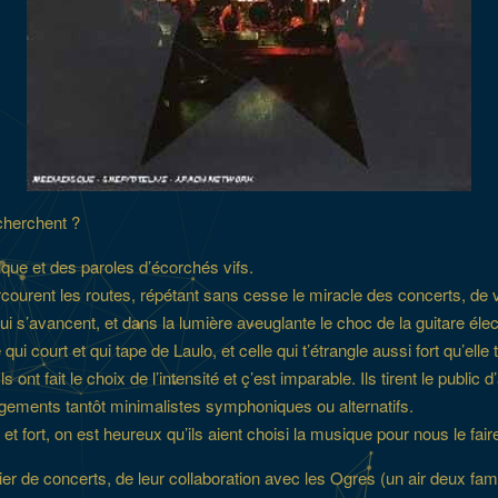
 cherchent ?
usique et des paroles d’écorchés vifs.
arcourent les routes, répétant sans cesse le miracle des concerts, de 
i s’avancent, et dans la lumière aveuglante le choc de la guitare élect
ui court et qui tape de Laulo, et celle qui t’étrangle aussi fort qu’ell
s ont fait le choix de l’intensité et ç’est imparable. Ils tirent le pub
ngements tantôt minimalistes symphoniques ou alternatifs.
et fort, on est heureux qu’ils aient choisi la musique pour nous le fair
ier de concerts, de leur collaboration avec les Ogres (un air deux fami