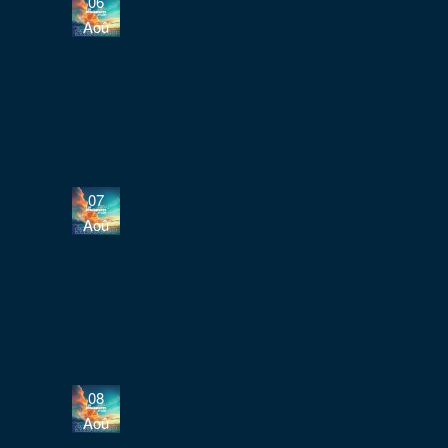
06
Aoû
07
Aoû
08
Aoû