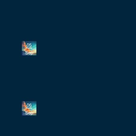
05
Sep
06
Sep