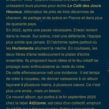
unissaient leurs plumes pour écrire
Le Café des Jours
Heureux
,
détonateur de près de trois décennies de
chanson, de partage et de scène en France et dans plus
de quarante pays.
En 2022, après une pause nécessaire, Erwan revient
dans la meute. Sur scène, c'est une déferlante, l'équipe
plus solide que jamais. Et l'alchimie opère partout où
les
Hurlements
allument la mèche. En coulisses, les
deux frères d'âme redécouvrent le plaisir d'écrire
ensemble. Ils proposent leurs idées et le feu créatif se
propage avec enthousiasme au reste du crew.
De cette effervescence naît une évidence : il est temps
de créer à nouveau, de donner naissance à un album
façonné à plusieurs mains, à plusieurs cœurs. Ce n'est
plus une envie...mais un besoin.
Ce nouvel album, qui sortira à la fin septembre 2025
chez le label
At(h)ome
, est celui d'un collectif, emprunt
de l'ADN qui a fait son succès. Fidèle à son goût de