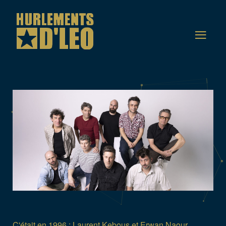
C'était en 1996 : Laurent Kebous et Erwan Naour