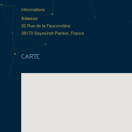
Informations
Adresse
32 Rue de la Fauconnière
38170 Seyssinet-Pariset, France
CARTE