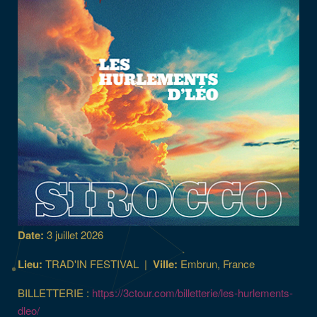
Date:
3 juillet 2026
Lieu:
TRAD'IN FESTIVAL
|
Ville:
Embrun, France
BILLETTERIE :
https://3ctour.com/billetterie/les-hurlements-
dleo/